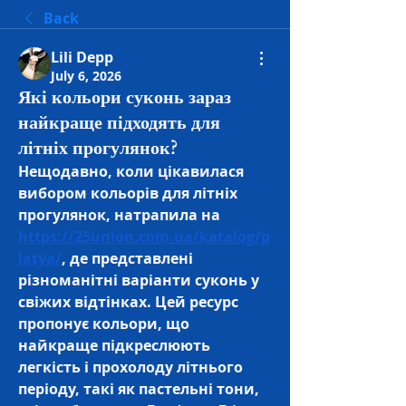
Back
Lili Depp
July 6, 2026
Які кольори суконь зараз
найкраще підходять для
літніх прогулянок?
Нещодавно, коли цікавилася 
вибором кольорів для літніх 
прогулянок, натрапила на 
https://25union.com.ua/katalog/p
latya/
, де представлені 
різноманітні варіанти суконь у 
свіжих відтінках. Цей ресурс 
пропонує кольори, що 
найкраще підкреслюють 
легкість і прохолоду літнього 
періоду, такі як пастельні тони, 