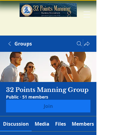
Groups
32 Points Manning Group
Public
·
51 members
Join
Discussion
Media
Files
Members