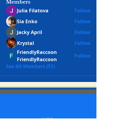
Members
Julia Filatova
Follow
Sia Enko
Follow
Jacky April
Follow
Krystal
Follow
FriendlyRaccoon
Follow
FriendlyRaccoon
See All Members (51)
UEI:
N87E8A67KJC6